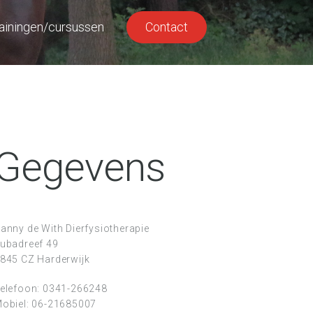
ainingen/cursussen
Contact
Gegevens
anny de With Dierfysiotherapie
ubadreef 49
845 CZ Harderwijk
elefoon:
0341-266248
obiel:
06-21685007