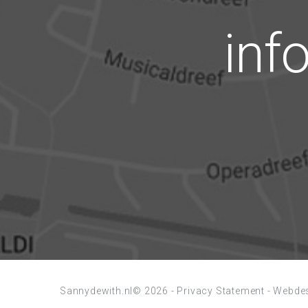
inf
Sannydewith.nl©
2026
-
Privacy Statement
-
Webdes