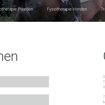
otherapie Paarden
Fysiotherapie Honden
Tr
men
S
T
3
T
M