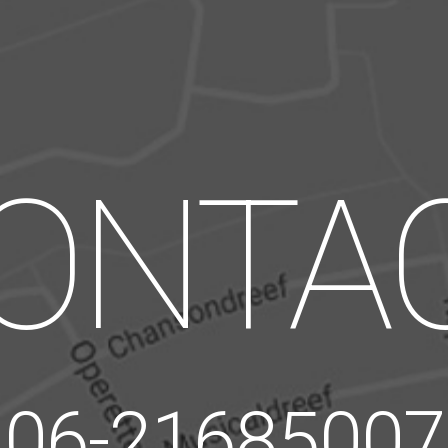
ONTA
06-21685007